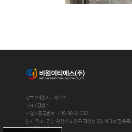
상호 : 비원이티에스㈜
대표 : 김병기
사업자등록번호 : 449-88-01333
본사 주소 : 경남 창원시 의창구 평산로 33, 903호(팔용동,
신화더플렉스시티)