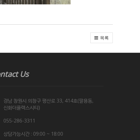
목록
ntact Us
경남 창원시 의창구 평산로 33, 414호(팔용동,
신화더플렉스시티)
055-286-3311
상담가능시간 : 09:00 ~ 18:00