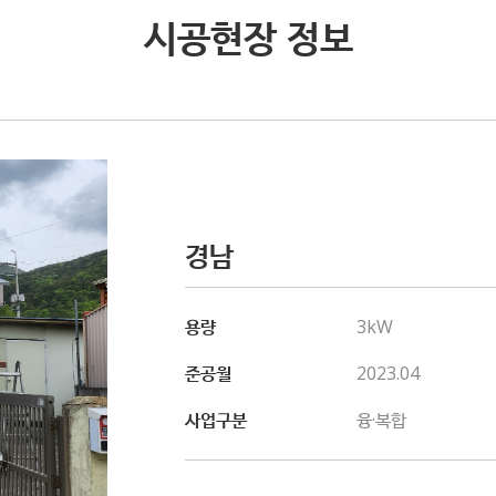
시공현장 정보
경남
용량
3kW
준공월
2023.04
사업구분
융·복합