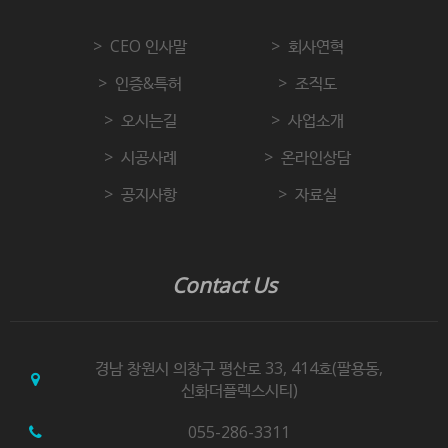
CEO 인사말
회사연혁
인증&특허
조직도
오시는길
사업소개
시공사례
온라인상담
공지사항
자료실
Contact Us
경남 창원시 의창구 평산로 33, 414호(팔용동,
신화더플렉스시티)
055-286-3311