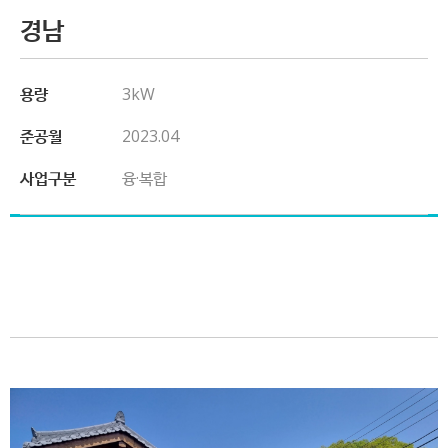
경남
용량
3kW
준공월
2023.04
사업구분
융·복합