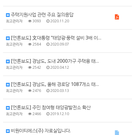
주택지원사업 관련 주요 질의응답
최고관리자
3093
2020.11.20
[언론보도] 文대통령 "태양광·풍력 설비 3배 이상 확대 계획"
최고관리자
2584
2020.09.07
[언론보도] 경남도, 도내 2000가구 주택용 태양광 설치로 전기료 아낀다.
최고관리자
2542
2020.04.12
[언론보도] 경남도, 올해 경로당 1087개소 태양광 설치
최고관리자
2476
2020.03.13
[언론보도] 주민 참여형 태양광발전소 확산
최고관리자
2466
2019.12.10
비원이티에스(주) 자료실입니다.