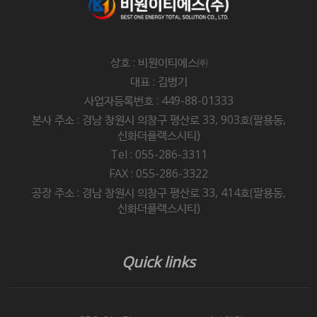
"몰"은 이 약관의 내용과 상호 및 대표자 성명, 영업소
소재지 주소(소비자의 불만을 처리할 수 있는 곳의 주소를
포함), 전화번호·모사전송번호·전자우편주소,
사업자등록번호, 통신판매업 신고번호,
상호 : 비원이티에스㈜
개인정보관리책임자 등을 이용자가 쉽게 알 수 있도록
대표 : 김병기
사이버몰의 초기 서비스화면(전면)에 게시합니다. 다만,
사업자등록번호 : 449-88-01333
약관의 내용은 이용자가 연결화면을 통하여 볼 수 있도록
본사 주소 : 경남 창원시 의창구 평산로 33, 903호(팔용동,
할 수 있습니다.
신화더플렉스시티)
"몰"은 이용자가 약관에 동의하기에 앞서 약관에
Tel : 055-286-3311
정하여져 있는 내용 중 청약철회·배송책임·환불조건 등과
FAX : 055-286-3322
같은 중요한 내용을 이용자가 이해할 수 있도록 별도의
공장 주소 : 경남 창원시 의창구 평산로 33, 414호(팔용동,
연결화면 또는 팝업화면 등을 제공하여 이용자의 확인을
신화더플렉스시티)
구하여야 합니다.
"몰"은 「전자상거래 등에서의 소비자보호에 관한 법률」,
Quick links
「약관의 규제에 관한 법률」, 「전자문서 및
전자거래기본법」, 「전자금융거래법」, 「전자서명법」,
「정보통신망 이용촉진 및 정보보호 등에 관한 법률」,
「방문판매 등에 관한 법률」, 「소비자기본법」 등 관련 법을