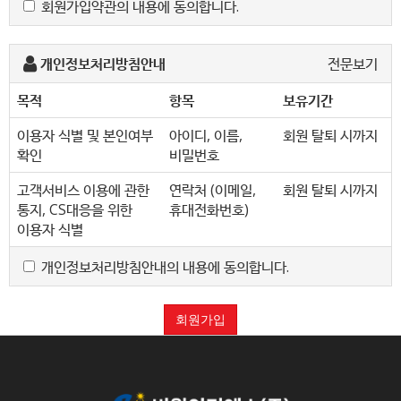
회원가입약관의 내용에 동의합니다.
성질에 반하지 않는 한 이 약관을 준용합니다.」
제2조 정의
개인정보처리방침안내
전문보기
"몰" 이란 "회사"가 재화 또는 용역(이하 "재화 등" 이라
목적
항목
보유기간
함)을 이용자에게 제공하기 위하여 컴퓨터등
정보통신설비를 이용하여 재화 등을 거래할 수 있도록
이용자 식별 및 본인여부
아이디, 이름,
회원 탈퇴 시까지
설정한 가상의 영업장을 말하며, 아울러 사이버몰을
확인
비밀번호
운영하는 사업자의 의미로도 사용합니다.
고객서비스 이용에 관한
연락처 (이메일,
회원 탈퇴 시까지
"이용자"란 "몰"에 접속하여 이 약관에 따라 "몰"이
통지, CS대응을 위한
휴대전화번호)
제공하는 서비스를 받는 회원 및 비회원을 말합니다.
이용자 식별
'회원'이라 함은 “몰”에 회원등록을 한 자로서, 계속적으로
개인정보처리방침안내의 내용에 동의합니다.
"몰"이 제공하는 서비스를 이용할 수 있는 자를 말합니다.
'비회원'이라 함은 회원에 가입하지 않고 "몰"이 제공하는
회원가입
서비스를 이용하는 자를 말합니다.
제3조 약관 등의 명시와 설명 및 개정