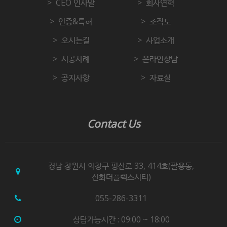
CEO 인사말
회사연혁
위배하지 않는 범위에서 이 약관을 개정할 수 있습니다.
인증&특허
조직도
"몰"이 약관을 개정할 경우에는 적용일자 및 개정사유를
명시하여 현행약관과 함께 몰의 초기화면에 그 적용일자
오시는길
사업소개
7일 이전부터 적용일자 전일까지 공지합니다. 다만,
시공사례
온라인상담
이용자에게 불리하게 약관내용을 변경하는 경우에는
최소한 30일 이상의 사전 유예기간을 두고 공지합니다.
공지사항
자료실
이 경우 "몰“은 개정 전 내용과 개정 후 내용을 명확하게
비교하여 이용자가 알기 쉽도록 표시합니다.
"몰"이 약관을 개정할 경우에는 그 개정약관은 그
Contact Us
적용일자 이후에 체결되는 계약에만 적용되고 그 이전에
이미 체결된 계약에 대해서는 개정 전의 약관조항이
그대로 적용됩니다. 다만 이미 계약을 체결한 이용자가
경남 창원시 의창구 평산로 33, 414호(팔용동,
개정약관 조항의 적용을 받기를 원하는 뜻을 제3항에
신화더플렉스시티)
의한 개정약관의 공지기간 내에 “몰”에 송신하여 “몰”의
동의를 받은 경우에는 개정약관 조항이 적용됩니다.
055-286-3311
이 약관에서 정하지 아니한 사항과 이 약관의 해석에
상담가능시간 : 09:00 ~ 18:00
관하여는 전자상거래 등에서의 소비자보호에 관한 법률,