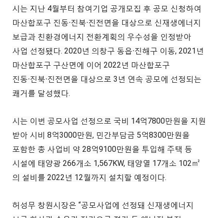
시는 지난 4월부터 참여기업 공개모집 후 공모 신청하여
마산합포구 진동ᐧ진북ᐧ진전면을 대상으로 신재생에너지
보급과 친환경에너지 전환계획의 우수성을 인정받아
사업 선정됐다. 2020년 의창구 동읍ᐧ진해구 이동, 2021년
마산합포구 구산면에 이어 2022년 마산합포구
진동ᐧ진북ᐧ진전면을 대상으로 3년 연속 공모에 선정되는
쾌거를 달성했다.
시는 이번 공모사업 선정으로 국비 14억7800만원을 지원
받아 시비 8억3000만원, 민간부담금 5억8300만원을
포함한 총 사업비 약 28억9100만원을 투입해 주택 등
시설에 태양광 266개소 1,567KW, 태양열 17개소 102㎡
의 설비를 2022년 12월까지 설치할 예정이다.
허성무 창원시장은 “공모사업에 선정돼 신재생에너지