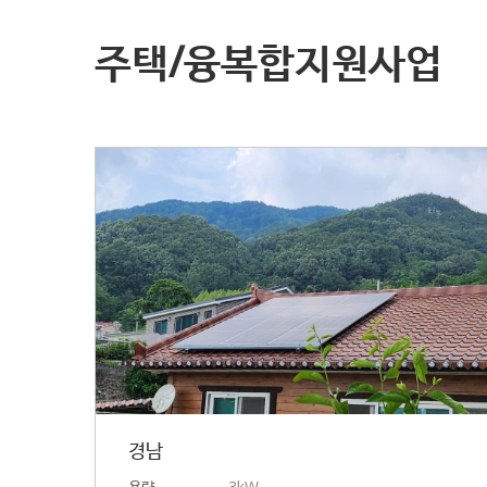
주택/융복합지원사업
경남
용량
3kW