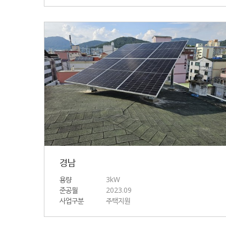
경남
용량
3kW
준공월
2023.09
사업구분
주택지원