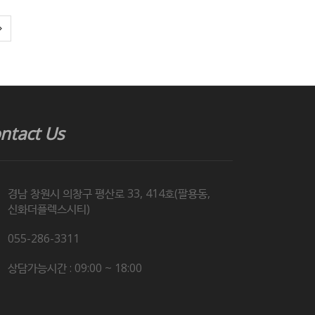
ntact Us
경남 창원시 의창구 평산로 33, 414호(팔용동,
신화더플렉스시티)
055-286-3311
상담가능시간 : 09:00 ~ 18:00