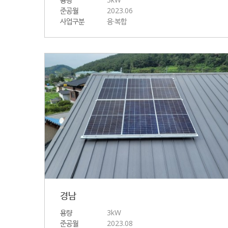
준공월
2023.06
사업구분
융·복합
경남
용량
3kW
준공월
2023.08