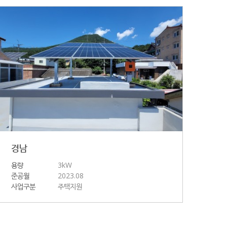
경남
용량
3kW
준공월
2023.08
사업구분
주택지원