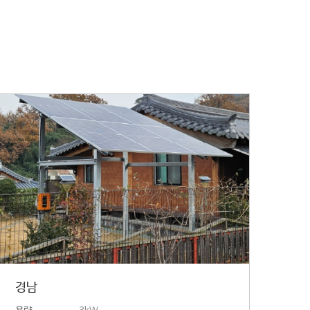
경남
용량
3kW