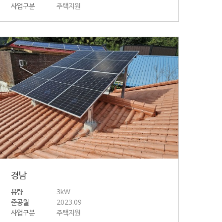
사업구분
주택지원
경남
용량
3kW
준공월
2023.09
사업구분
주택지원