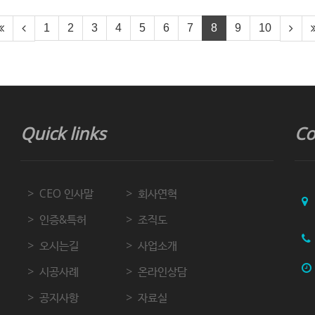
1
2
3
4
5
6
7
8
9
10
Quick links
Co
CEO 인사말
회사연혁
인증&특허
조직도
오시는길
사업소개
시공사례
온라인상담
공지사항
자료실