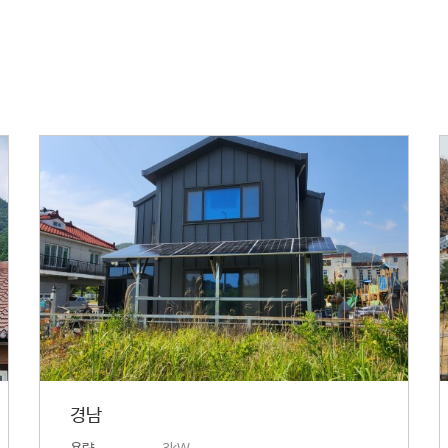
경남
용량
3kW