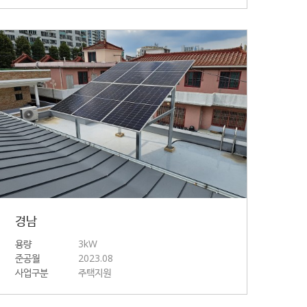
경남
용량
3kW
준공월
2023.08
사업구분
주택지원