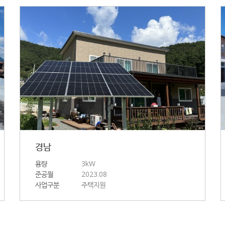
경남
용량
3kW
준공월
2023.08
사업구분
주택지원