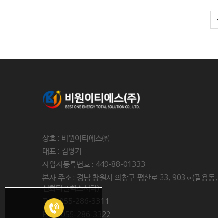
상호 : 비원이티에스㈜
대표 : 김병기
사업자등록번호 : 449-88-01333
본사 주소 : 경남 창원시 의창구 평산로 33, 903호(팔용동,
신화더플렉스시티)
Tel : 055-286-3311
FAX : 055-286-3322