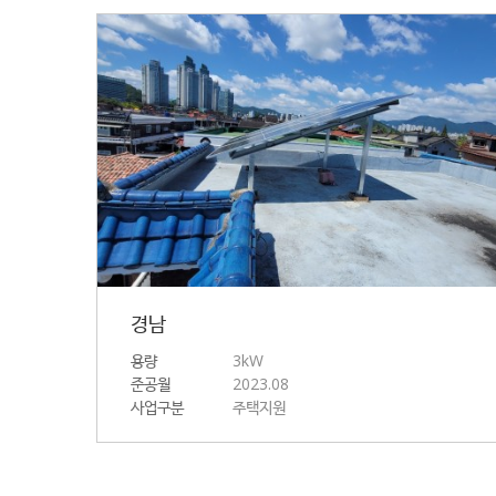
경남
용량
3kW
준공월
2023.08
사업구분
주택지원