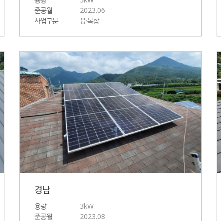
준공월
2023.06
사업구분
융·복합
경남
용량
3kW
준공월
2023.08