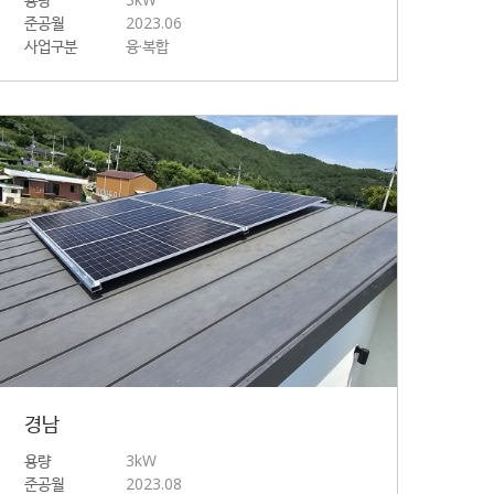
준공월
2023.06
사업구분
융·복합
경남
용량
3kW
준공월
2023.08