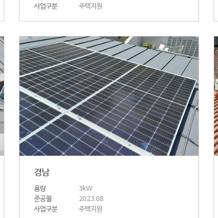
사업구분
주택지원
경남
용량
3kW
준공월
2023.08
사업구분
주택지원