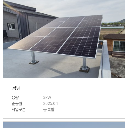
경남
용량
3kW
준공월
2025.04
사업구분
융·복합