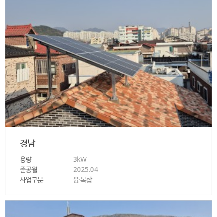
경남
용량
3kW
준공월
2025.04
사업구분
융·복합