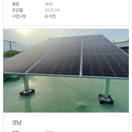
용량
3kW
준공월
2025.04
사업구분
융·복합
경남