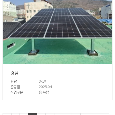
경남
용량
3kW
준공월
2025.04
사업구분
융·복합