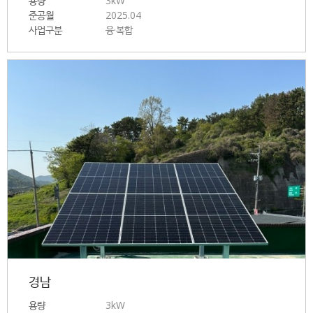
용량
3kW
준공월
2025.04
사업구분
융·복합
경남
용량
3kW