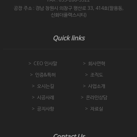
공장 주소 : 경남 창원시 의창구 평산로 33, 414호(팔용동,
신화더플렉스시티)
Quick links
CEO 인사말
회사연혁
인증&특허
조직도
오시는길
사업소개
시공사례
온라인상담
공지사항
자료실
Contact Us