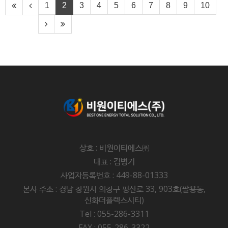
1
2
3
4
5
6
7
8
9
10
상호 : 비원이티에스㈜
대표 : 김병기
사업자등록번호 : 449-88-01333
본사 주소 : 경남 창원시 의창구 평산로 33, 903호(팔용동,
신화더플렉스시티)
Tel : 055-286-3311
FAX : 055-286-3322