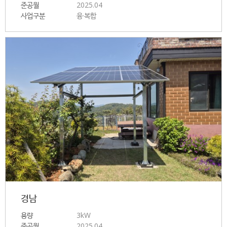
준공월
2025.04
사업구분
융·복합
경남
용량
3kW
준공월
2025.04