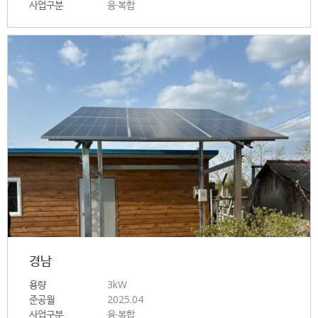
사업구분
융·복합
경남
용량
3kW
준공월
2025.04
사업구분
융·복합