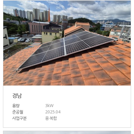
경남
용량
3kW
준공월
2025.04
사업구분
융·복합