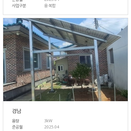
사업구분
융·복합
경남
용량
3kW
준공월
2025.04