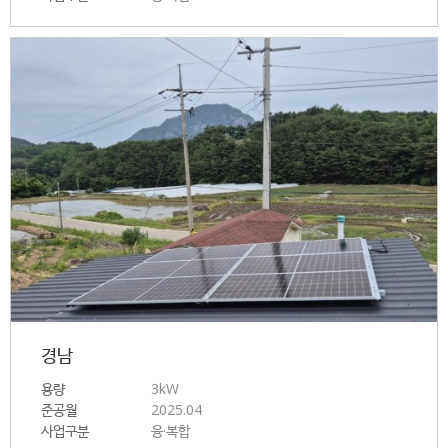
경남
용량
3kW
준공월
2025.04
사업구분
융·복합