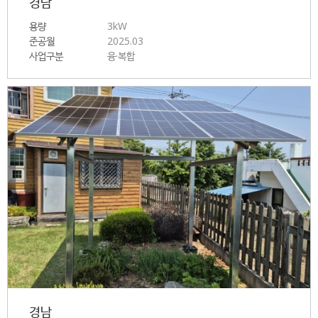
경남
용량
3kW
준공월
2025.03
사업구분
융·복합
경남