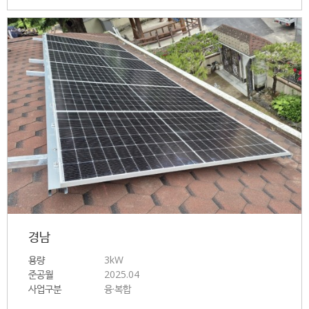
경남
용량
3kW
준공월
2025.04
사업구분
융·복합