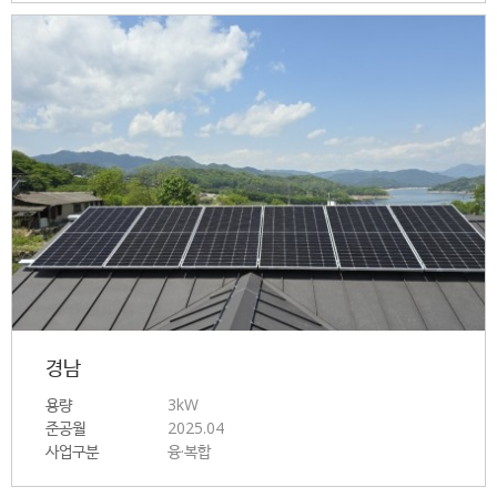
경남
용량
3kW
준공월
2025.04
사업구분
융·복합