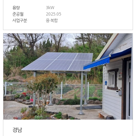
용량
3kW
준공월
2025.05
사업구분
융·복합
경남