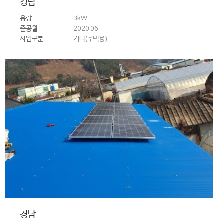
경남
용량
3kW
준공월
2020.06
사업구분
기타(주택용)
경남