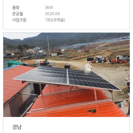
용량
3kW
준공월
2020.06
사업구분
기타(주택용)
경남