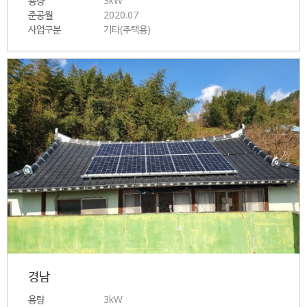
용량
3kW
준공월
2020.07
사업구분
기타(주택용)
경남
용량
3kW