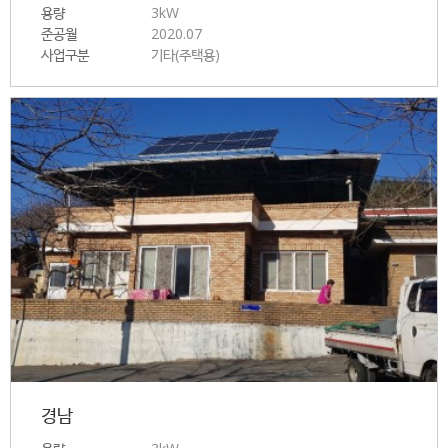
용량
3kW
준공월
2020.07
사업구분
기타(주택용)
경남