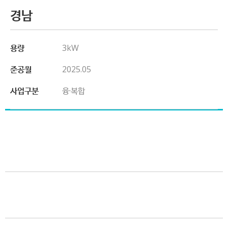
경남
용량
3kW
준공월
2025.05
사업구분
융·복합