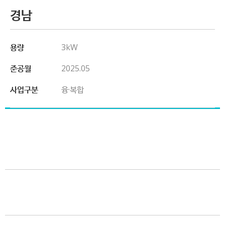
경남
용량
3kW
준공월
2025.05
사업구분
융·복합