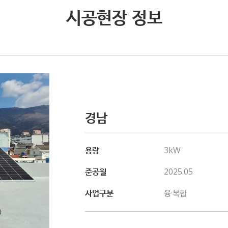
시공현장 정보
경남
용량
3kW
준공월
2025.05
사업구분
융·복합