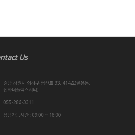
ntact Us
경남 창원시 의창구 평산로 33, 414호(팔용동,
신화더플렉스시티)
055-286-3311
상담가능시간 : 09:00 ~ 18:00