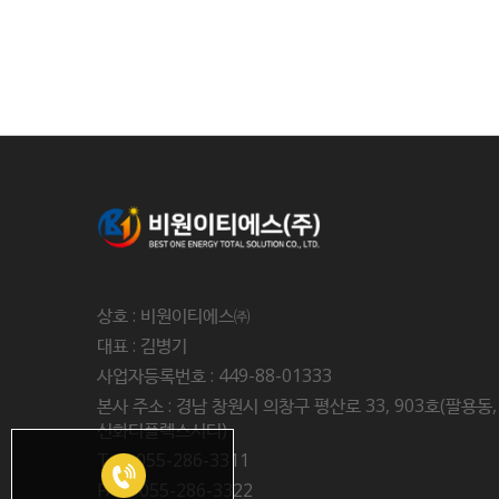
상호 : 비원이티에스㈜
대표 : 김병기
사업자등록번호 : 449-88-01333
본사 주소 : 경남 창원시 의창구 평산로 33, 903호(팔용동,
신화더플렉스시티)
Tel : 055-286-3311
FAX : 055-286-3322