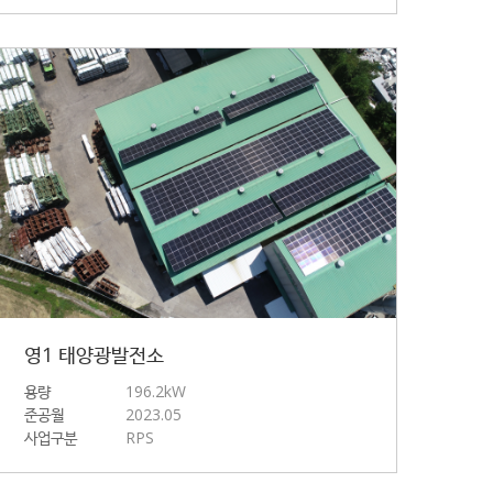
영1 태양광발전소
용량
196.2kW
준공월
2023.05
사업구분
RPS