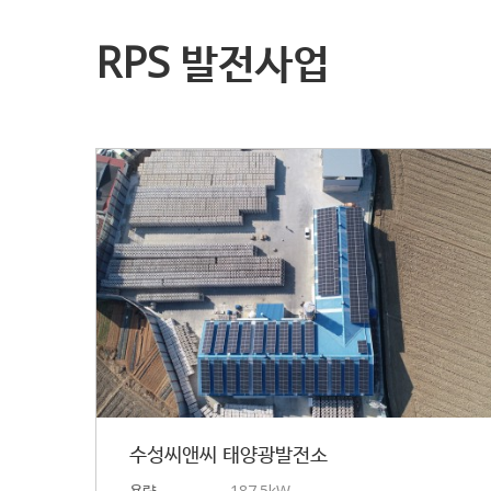
RPS 발전사업
수성씨앤씨 태양광발전소
용량
187.5kW