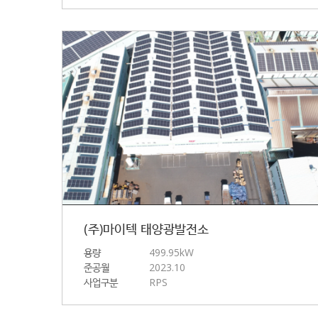
(주)마이텍 태양광발전소
용량
499.95kW
준공월
2023.10
사업구분
RPS