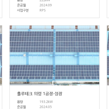
준공월
2024.09
사업구분
RPS
훌루테크 의령 1공장-성장
용량
193.2kW
준공월
2024.05