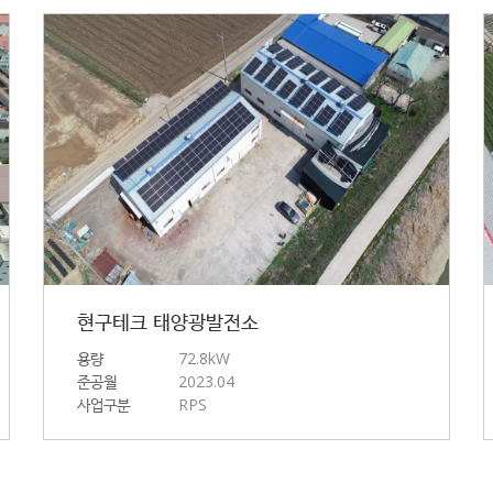
현구테크 태양광발전소
용량
72.8kW
준공월
2023.04
사업구분
RPS