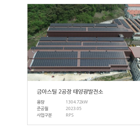
금아스틸 2공장 태양광발전소
용량
1304.72kW
준공월
2023.05
사업구분
RPS