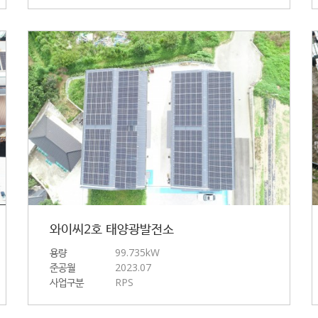
와이씨2호 태양광발전소
용량
99.735kW
준공월
2023.07
사업구분
RPS