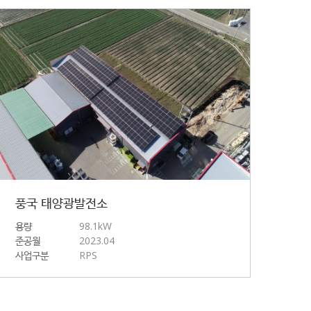
풍국 태양광발전소
용량
98.1kW
준공월
2023.04
사업구분
RPS