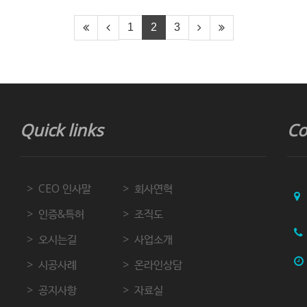
1
2
3
Quick links
Co
CEO 인사말
회사연혁
인증&특허
조직도
오시는길
사업소개
시공사례
온라인상담
공지사항
자료실