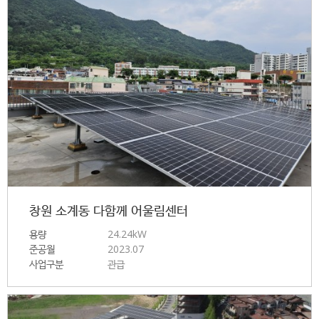
창원 소계동 다함께 어울림센터
용량
24.24kW
준공월
2023.07
사업구분
관급