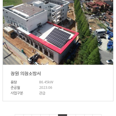
창원 의창소방서
용량
86.45kW
준공월
2023.06
사업구분
관급