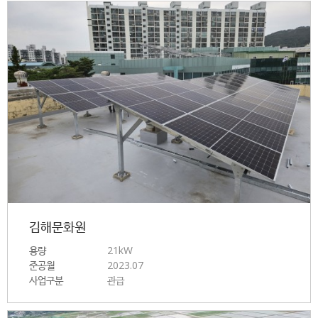
김해문화원
용량
21kW
준공월
2023.07
사업구분
관급