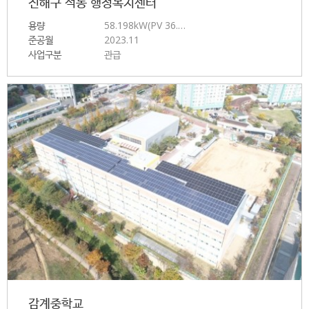
진해구 석동 행정복지센터
용량
58.198kW(PV 36.…
준공월
2023.11
사업구분
관급
감계중학교