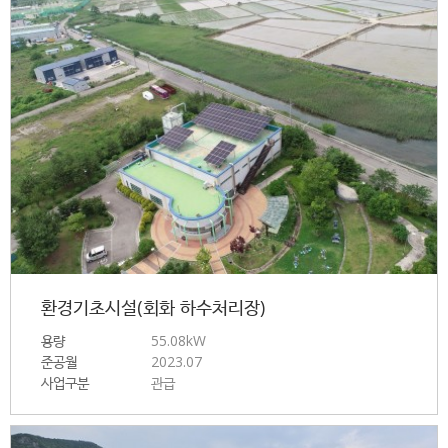
환경기초시설(회화 하수처리장)
용량
55.08kW
준공월
2023.07
사업구분
관급