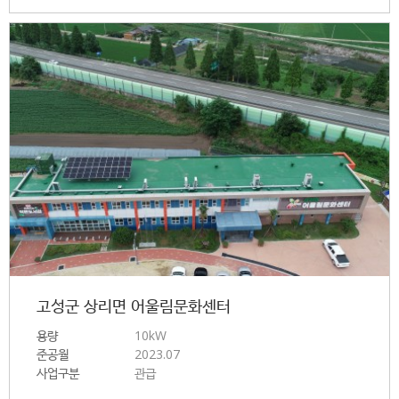
고성군 상리면 어울림문화센터
용량
10kW
준공월
2023.07
사업구분
관급