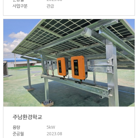
사업구분
관급
주남환경학교
용량
5kW
준공월
2023.08