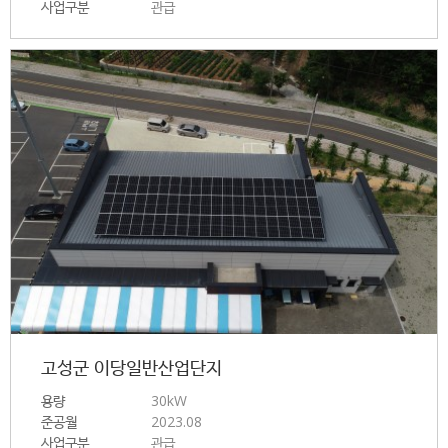
사업구분
관급
고성군 이당일반산업단지
용량
30kW
준공월
2023.08
사업구분
관급