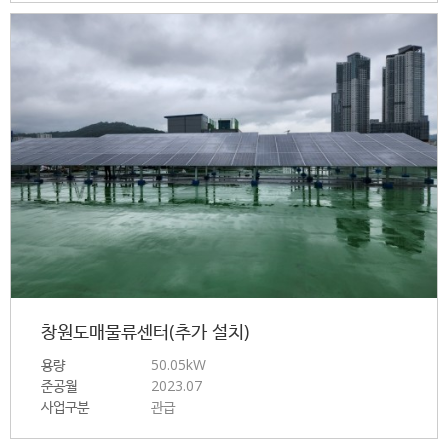
창원도매물류센터(추가 설치)
용량
50.05kW
준공월
2023.07
사업구분
관급