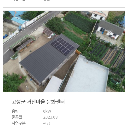
고성군 거산마을 문화센터
용량
6kW
준공월
2023.08
사업구분
관급