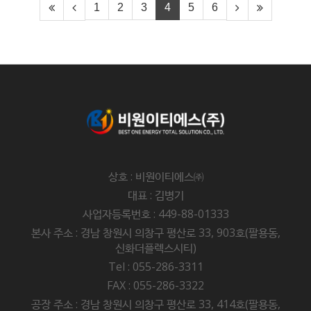
1
2
3
4
5
6
상호 : 비원이티에스㈜
대표 : 김병기
사업자등록번호 : 449-88-01333
본사 주소 : 경남 창원시 의창구 평산로 33, 903호(팔용동,
신화더플렉스시티)
Tel : 055-286-3311
FAX : 055-286-3322
공장 주소 : 경남 창원시 의창구 평산로 33, 414호(팔용동,