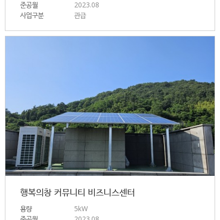
준공월
2023.08
사업구분
관급
행복의창 커뮤니티 비즈니스센터
용량
5kW
준공월
2023.08