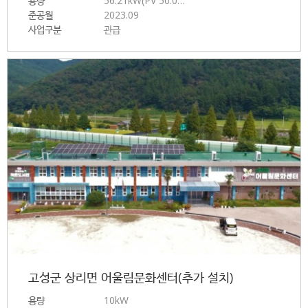
용량
56.21kW(PV 50.0…
준공월
2023.09
사업구분
관급
고성군 상리면 어울림문화센터(추가 설치)
용량
10kW