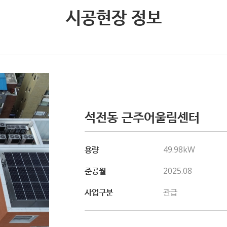
시공현장 정보
석전동 근주어울림센터
용량
49.98kW
준공월
2025.08
사업구분
관급