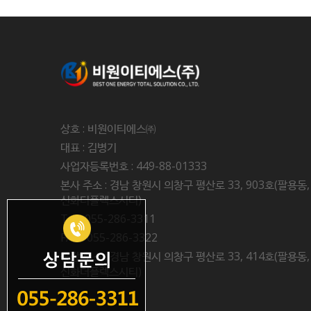
상호 : 비원이티에스㈜
대표 : 김병기
사업자등록번호 : 449-88-01333
본사 주소 : 경남 창원시 의창구 평산로 33, 903호(팔용동,
신화더플렉스시티)
Tel : 055-286-3311
FAX : 055-286-3322
공장 주소 : 경남 창원시 의창구 평산로 33, 414호(팔용동,
신화더플렉스시티)