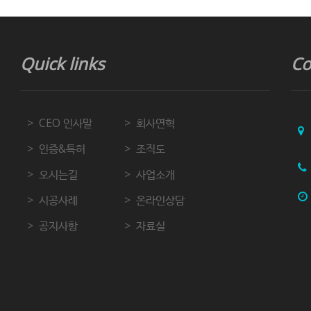
Quick links
Co
CEO 인사말
회사연혁
인증&특허
조직도
오시는길
사업소개
시공사례
온라인상담
공지사항
자료실