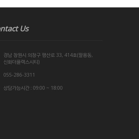
ntact Us
경남 창원시 의창구 평산로 33, 414호(팔용동,
신화더플렉스시티)
055-286-3311
상담가능시간 : 09:00 ~ 18:00