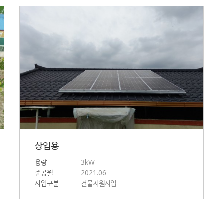
상업용
용량
3kW
준공월
2021.06
사업구분
건물지원사업