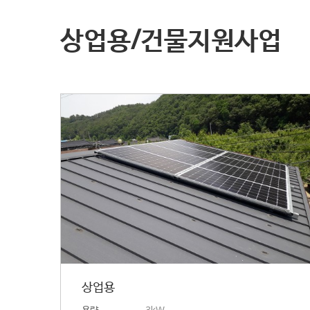
상업용/건물지원사업
상업용
용량
3kW