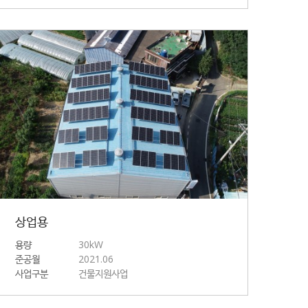
상업용
용량
30kW
준공월
2021.06
사업구분
건물지원사업