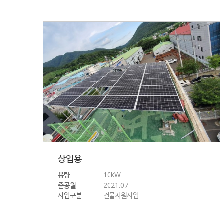
상업용
용량
10kW
준공월
2021.07
사업구분
건물지원사업