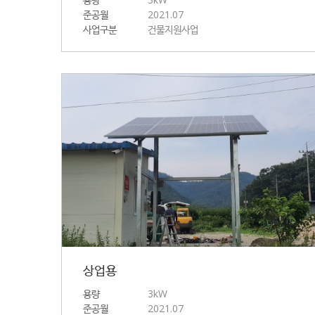
준공월
2021.07
사업구분
건물지원사업
상업용
용량
3kW
준공월
2021.07