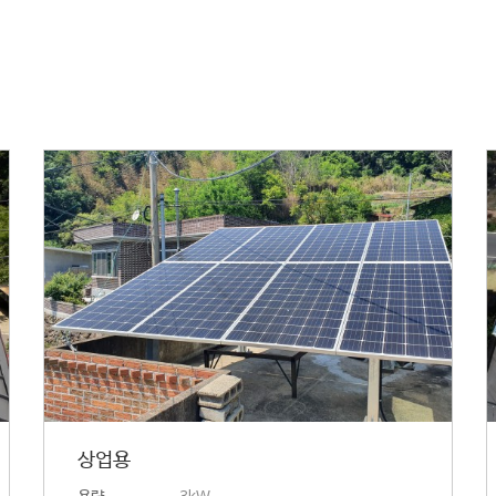
상업용
용량
3kW