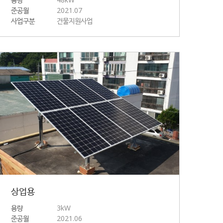
준공월
2021.07
사업구분
건물지원사업
상업용
용량
3kW
준공월
2021.06