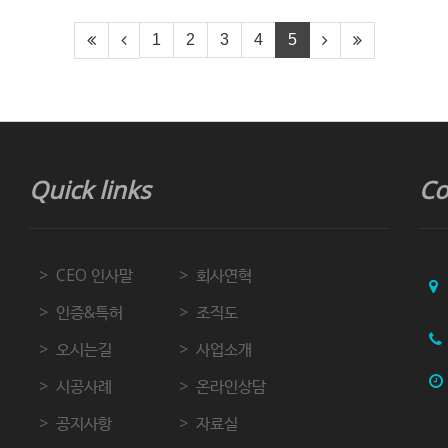
1
2
3
4
5
Quick links
Co
CEO 인사말
회사연혁
인증&특허
조직도
오시는길
사업소개
시공사례
온라인상담
공지사항
자료실