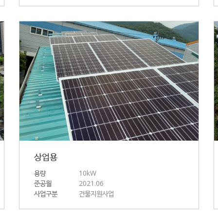
상업용
용량
10kW
준공월
2021.06
사업구분
건물지원사업