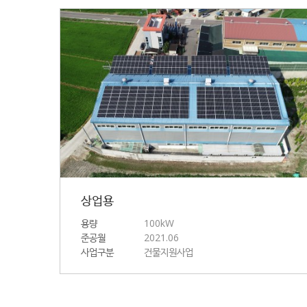
상업용
용량
100kW
준공월
2021.06
사업구분
건물지원사업