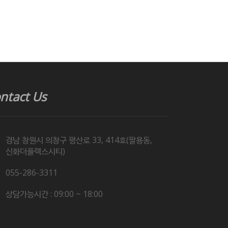
ntact Us
경남 창원시 의창구 평산로 33, 414호(팔용동,
신화더플렉스시티)
055-286-3311
상담가능시간 : 09:00 ~ 18:00