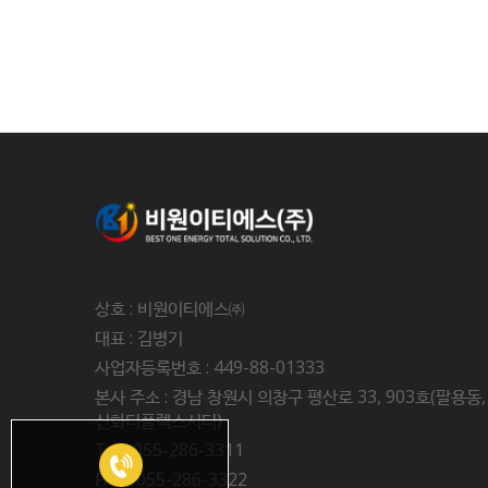
상호 : 비원이티에스㈜
대표 : 김병기
사업자등록번호 : 449-88-01333
본사 주소 : 경남 창원시 의창구 평산로 33, 903호(팔용동,
신화더플렉스시티)
Tel : 055-286-3311
FAX : 055-286-3322