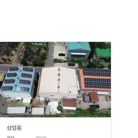
상업용
용량
48kW