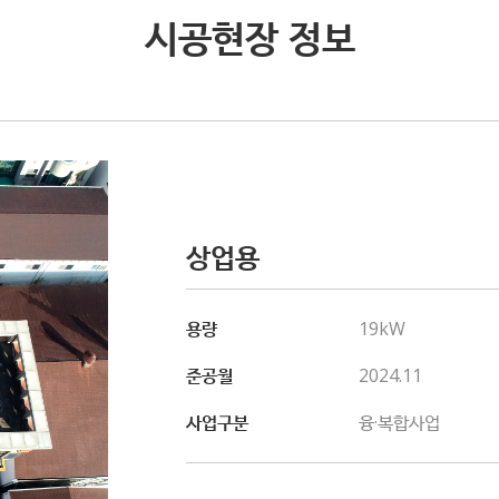
시공현장 정보
상업용
용량
19kW
준공월
2024.11
사업구분
융·복합사업