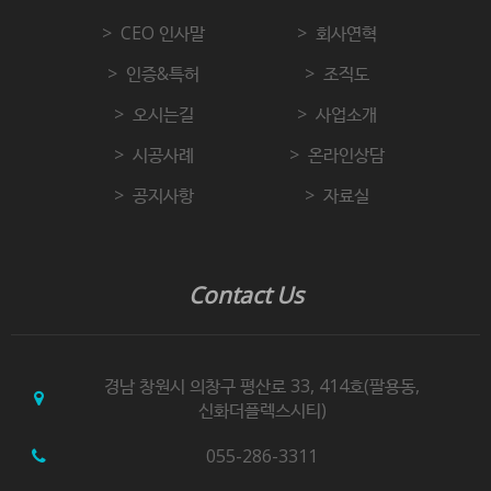
CEO 인사말
회사연혁
인증&특허
조직도
오시는길
사업소개
시공사례
온라인상담
공지사항
자료실
Contact Us
경남 창원시 의창구 평산로 33, 414호(팔용동,
신화더플렉스시티)
055-286-3311