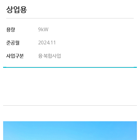
상업용
용량
9kW
준공월
2024.11
사업구분
융·복합사업