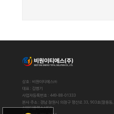
새로고침
상호 : 비원이티에스㈜
대표 : 김병기
사업자등록번호 : 449-88-01333
본사 주소 : 경남 창원시 의창구 평산로 33, 903호(팔용동,
신화더플렉스시티)