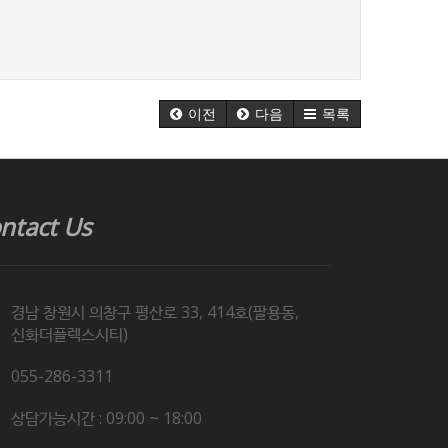
이전
다음
목록
ntact Us
경남 창원시 의창구 평산로 33, 414호(팔용동,
신화더플렉스시티)
055-286-3311
상담가능시간 : 09:00 ~ 18:00