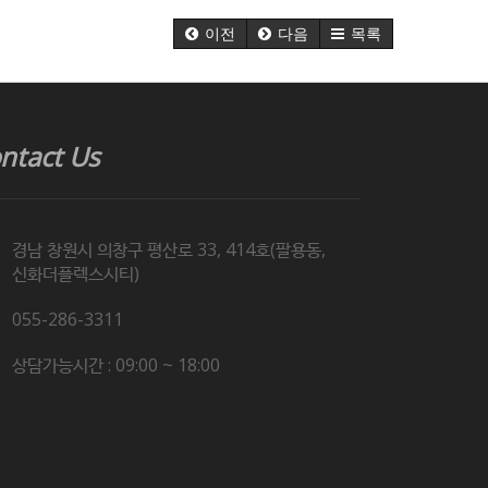
이전
다음
목록
ntact Us
경남 창원시 의창구 평산로 33, 414호(팔용동,
신화더플렉스시티)
055-286-3311
상담가능시간 : 09:00 ~ 18:00