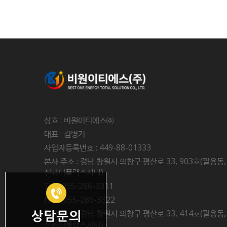
상호 : 비원이티에스㈜
대표 : 김병기
사업자등록번호 : 449-88-01333
본사 주소 : 경남 창원시 의창구 평산로 33, 903호(팔용동,
신화더플렉스시티)
Tel : 055-286-3311
FAX : 055-286-3322
공장 주소 : 경남 창원시 의창구 평산로 33, 414호(팔용동,
신화더플렉스시티)