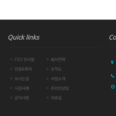
Quick links
Co
CEO 인사말
회사연혁
인증&특허
조직도
오시는길
사업소개
시공사례
온라인상담
공지사항
자료실