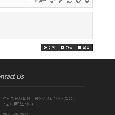
비밀글
이전
다음
목록
ntact Us
경남 창원시 의창구 평산로 33, 414호(팔용동,
신화더플렉스시티)
055-286-3311