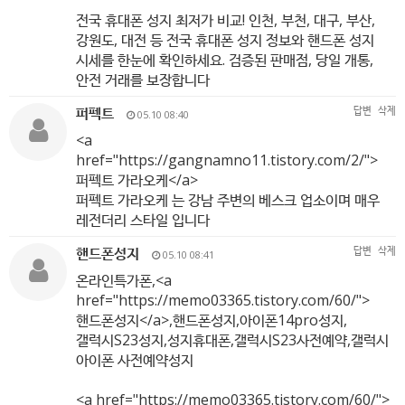
전국 휴대폰 성지 최저가 비교! 인천, 부천, 대구, 부산,
강원도, 대전 등 전국 휴대폰 성지 정보와 핸드폰 성지
시세를 한눈에 확인하세요. 검증된 판매점, 당일 개통,
안전 거래를 보장합니다
퍼펙트
답변
삭제
05.10 08:40
<a
href="
https://gangnamno11.tistory.com/2/"
>
퍼펙트 가라오케</a>
퍼펙트 가라오케 는 강남 주변의 베스크 업소이며 매우
레전더리 스타일 입니다
핸드폰성지
답변
삭제
05.10 08:41
온라인특가폰,<a
href="
https://memo03365.tistory.com/60/"
>
핸드폰성지</a>,핸드폰성지,아이폰14pro성지,
갤럭시S23성지,성지휴대폰,갤럭시S23사전예약,갤럭시
아이폰 사전예약성지
<a href="
https://memo03365.tistory.com/60/"
>