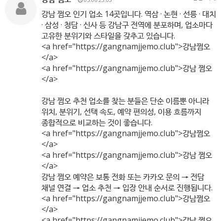
강남 쩜오 인기 업소 14곳입니다. 역삼 · 논현 · 선릉 · 대치
· 삼성 · 청담 · 신사 등 강남구 전역에 분포하며, 업소마다
고유한 분위기와 스타일을 갖추고 있습니다.
<a href="
https://gangnamjjemo.club"
>강남쩜오
</a>
<a href="
https://gangnamjjemo.club"
>강남 쩜오
</a>
강남 쩜오 추천 업소를 찾는 분들은 단순 이름뿐 아니라
위치, 분위기, 선택 속도, 예약 편의성, 이용 흐름까지
종합적으로 비교하는 것이 좋습니다.
<a href="
https://gangnamjjemo.club"
>강남쩜오
</a>
<a href="
https://gangnamjjemo.club"
>강남 쩜오
</a>
강남 쩜오 예약은 보통 전화 또는 카카오 문의 → 전담
채널 연결 → 업소 추천 → 입장 안내 순서로 진행됩니다.
<a href="
https://gangnamjjemo.club"
>강남쩜오
</a>
<a href="
https://gangnamjjemo.club"
>강남 쩜오