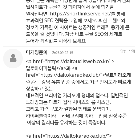
통해 얻는 혜택은 다방면에 걸쳐 있습니다. 이제 자신의
웹사이트가 구글의 첫 페이지에서 눈에 띄기를
원하신다면,
https://shortlinkserve.net/를
통해
효과적인 SEO 전략을 도입해 보세요. 최신 트렌드와
정보가 가득한 이 사이트는 성공적인 트래픽 증가에 큰
도움을 줄 것입니다. 지금 바로 구글 SEO의 세계로
들어가 최적화를 시작해 보세요!
마케팅문의
답변
삭제
05.09 22:15
<a href="
https://daltoud.isweb.co.kr/"
>
달토하이퍼블릭</a>과 <a
href="
https://daltokaraoke.club/"
>달토카라오케
</a>는 강남 유흥 업종 중에서도 최근 인지도가 빠르게
상승하고 있는
대표적인 프리미엄 가라오케 형태의 업소다. 일반적인
노래방과는 다르게 접객 서비스와 룸 시스템,
그리고 가격 구조가 결합된 형태로 운영되며,
하이퍼블릭이라는 카테고리에 속하는 만큼 일정 수준
이상의 퀄리티를 유지하는 것이 특징이다.
<a href="
https://daltokaraoke.club/"
>