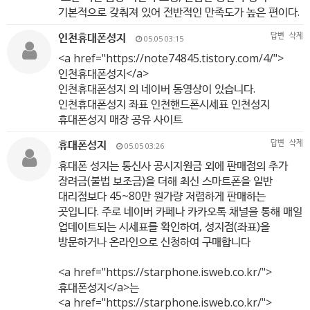
기본적으로 갖춰져 있어 전반적인 만족도가 높은 편이다.
인천휴대폰성지
답변
삭제
05.05 03:15
<a href="
https://note74845.tistory.com/4/"
>
인천휴대폰성지</a>
인천휴대폰성지 의 네이버 동영상이 있습니다.
인천휴대폰성지 좌표 인천핸드폰시세표 인천성지
휴대폰성지 매장 공유 사이트
휴대폰성지
답변
삭제
05.05 03:26
휴대폰 성지는 통신사 공시지원금 외에 판매점의 추가
장려금(불법 보조금)을 더해 최신 스마트폰을 일반
대리점보다 45~80만 원가량 저렴하게 판매하는
곳입니다. 주로 네이버 카페나 카카오톡 채널을 통해 매일
업데이트되는 시세표를 확인하여, 성지점(좌표)을
방문하거나 온라인으로 신청하여 구매합니다
<a href="
https://starphone.isweb.co.kr/"
>
휴대폰성지</a>는
<a href="
https://starphone.isweb.co.kr/"
>