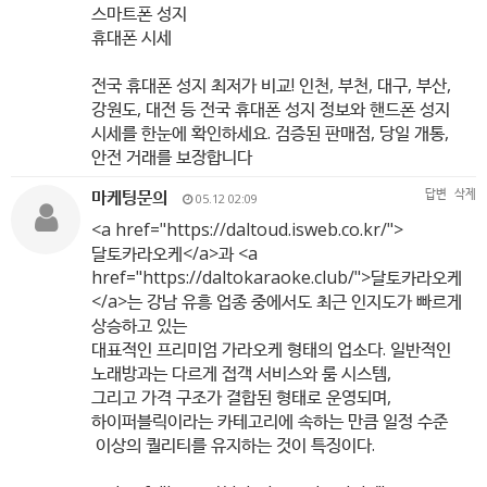
스마트폰 성지
휴대폰 시세
전국 휴대폰 성지 최저가 비교! 인천, 부천, 대구, 부산,
강원도, 대전 등 전국 휴대폰 성지 정보와 핸드폰 성지
시세를 한눈에 확인하세요. 검증된 판매점, 당일 개통,
안전 거래를 보장합니다
마케팅문의
답변
삭제
05.12 02:09
<a href="
https://daltoud.isweb.co.kr/"
>
달토카라오케</a>과 <a
href="
https://daltokaraoke.club/"
>달토카라오케
</a>는 강남 유흥 업종 중에서도 최근 인지도가 빠르게
상승하고 있는
대표적인 프리미엄 가라오케 형태의 업소다. 일반적인
노래방과는 다르게 접객 서비스와 룸 시스템,
그리고 가격 구조가 결합된 형태로 운영되며,
하이퍼블릭이라는 카테고리에 속하는 만큼 일정 수준
이상의 퀄리티를 유지하는 것이 특징이다.