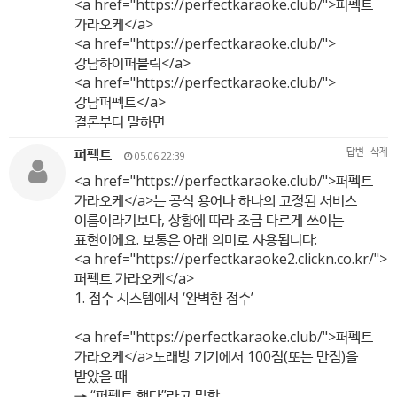
<a href="
https://perfectkaraoke.club/"
>퍼펙트
가라오케</a>
<a href="
https://perfectkaraoke.club/"
>
강남하이퍼블릭</a>
<a href="
https://perfectkaraoke.club/"
>
강남퍼펙트</a>
결론부터 말하면
퍼펙트
답변
삭제
05.06 22:39
<a href="
https://perfectkaraoke.club/"
>퍼펙트
가라오케</a>는 공식 용어나 하나의 고정된 서비스
이름이라기보다, 상황에 따라 조금 다르게 쓰이는
표현이에요. 보통은 아래 의미로 사용됩니다:
<a href="
https://perfectkaraoke2.clickn.co.kr/"
>
퍼펙트 가라오케</a>
1. 점수 시스템에서 ‘완벽한 점수’
<a href="
https://perfectkaraoke.club/"
>퍼펙트
가라오케</a>노래방 기기에서 100점(또는 만점)을
받았을 때
→ “퍼펙트 했다”라고 말함